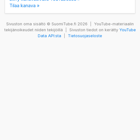
Tilaa kanava »
Sivuston oma sisältö © SuomiTube.fi 2026
|
YouTube-materiaalin
tekijänoikeudet niiden tekijöillä
|
Sivuston tiedot on kerätty
YouTube
Data API:sta
|
Tietosuojaseloste