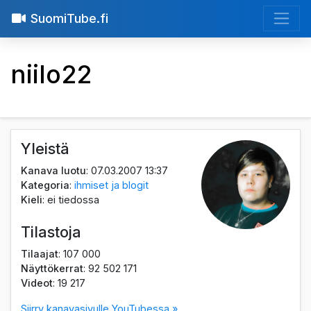
SuomiTube.fi
niilo22
Yleistä
Kanava luotu
: 07.03.2007 13:37
Kategoria
:
ihmiset ja blogit
Kieli
: ei tiedossa
Tilastoja
Tilaajat
: 107 000
Näyttökerrat
: 92 502 171
Videot
: 19 217
Siirry kanavasivulle YouTubessa »