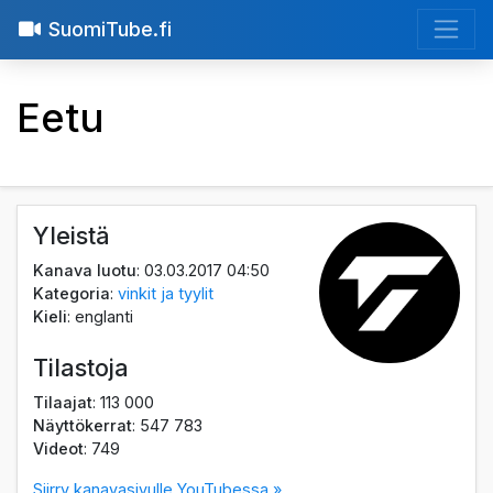
SuomiTube.fi
Ееtu
Yleistä
Kanava luotu
: 03.03.2017 04:50
Kategoria
:
vinkit ja tyylit
Kieli
: englanti
Tilastoja
Tilaajat
: 113 000
Näyttökerrat
: 547 783
Videot
: 749
Siirry kanavasivulle YouTubessa »