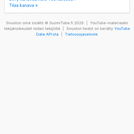
Tilaa kanava »
Sivuston oma sisältö © SuomiTube.fi 2026
|
YouTube-materiaalin
tekijänoikeudet niiden tekijöillä
|
Sivuston tiedot on kerätty
YouTube
Data API:sta
|
Tietosuojaseloste