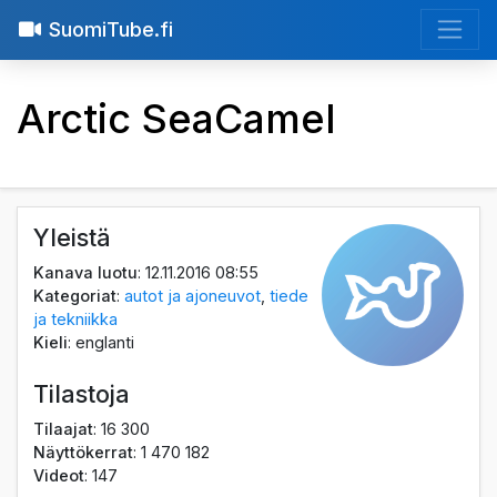
SuomiTube.fi
Arctic SeaCamel
Yleistä
Kanava luotu
: 12.11.2016 08:55
Kategoriat
:
autot ja ajoneuvot
,
tiede
ja tekniikka
Kieli
: englanti
Tilastoja
Tilaajat
: 16 300
Näyttökerrat
: 1 470 182
Videot
: 147