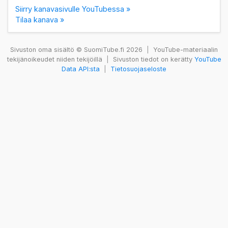
Siirry kanavasivulle YouTubessa »
Tilaa kanava »
Sivuston oma sisältö © SuomiTube.fi 2026
|
YouTube-materiaalin
tekijänoikeudet niiden tekijöillä
|
Sivuston tiedot on kerätty
YouTube
Data API:sta
|
Tietosuojaseloste