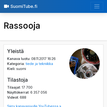
SuomiTube.fi
Rassooja
Yleistä
Kanava luotu
: 08.11.2017 16:26
Kategoria
:
tiede ja tekniikka
Kieli
: suomi
Tilastoja
Tilaajat
: 17 700
Näyttökerrat
: 6 357 056
Videot
: 688
Siirry kanavasivulle YouTubessa »