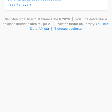
Tilaa kanava »
Sivuston oma sisältö © SuomiTube.fi 2026
|
YouTube-materiaalin
tekijänoikeudet niiden tekijöillä
|
Sivuston tiedot on kerätty
YouTube
Data API:sta
|
Tietosuojaseloste