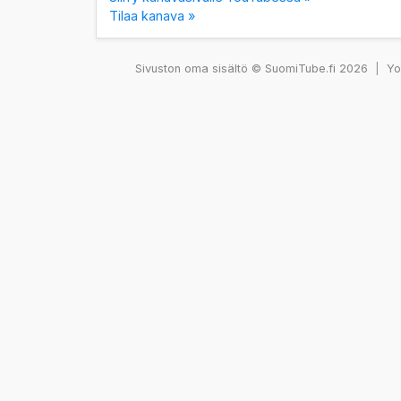
Tilaa kanava »
Sivuston oma sisältö © SuomiTube.fi 2026
|
You