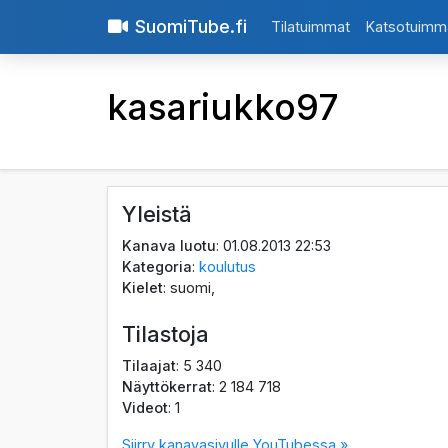
SuomiTube.fi
Tilatuimmat
Katsotuimm
kasariukko97
Yleistä
Kanava luotu
: 01.08.2013 22:53
Kategoria
:
koulutus
Kielet
: suomi,
Tilastoja
Tilaajat
: 5 340
Näyttökerrat
: 2 184 718
Videot
: 1
Siirry kanavasivulle YouTubessa »