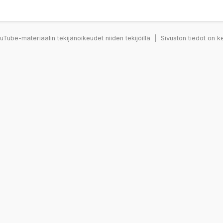
Tube-materiaalin tekijänoikeudet niiden tekijöillä
|
Sivuston tiedot on k