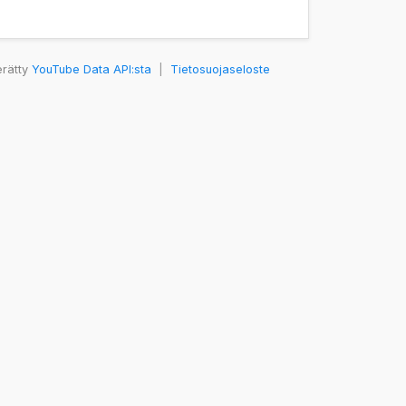
erätty
YouTube Data API:sta
|
Tietosuojaseloste