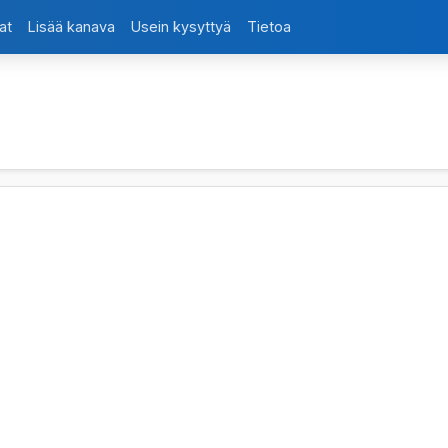
at
Lisää kanava
Usein kysyttyä
Tietoa