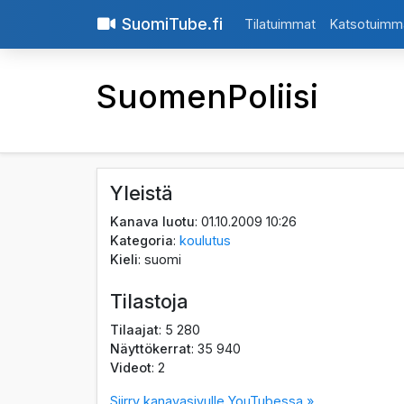
SuomiTube.fi
Tilatuimmat
Katsotuimm
SuomenPoliisi
Yleistä
Kanava luotu
: 01.10.2009 10:26
Kategoria
:
koulutus
Kieli
: suomi
Tilastoja
Tilaajat
: 5 280
Näyttökerrat
: 35 940
Videot
: 2
Siirry kanavasivulle YouTubessa »