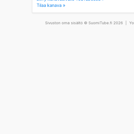
Tilaa kanava »
Sivuston oma sisältö © SuomiTube.fi 2026
|
You