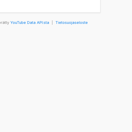
erätty
YouTube Data API:sta
|
Tietosuojaseloste