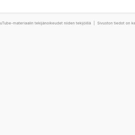
Tube-materiaalin tekijänoikeudet niiden tekijöillä
|
Sivuston tiedot on k