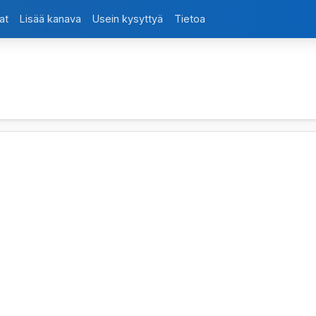
at
Lisää kanava
Usein kysyttyä
Tietoa