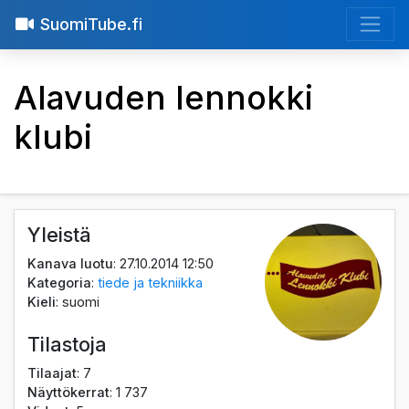
SuomiTube.fi
Alavuden lennokki
klubi
Yleistä
Kanava luotu
: 27.10.2014 12:50
Kategoria
:
tiede ja tekniikka
Kieli
: suomi
Tilastoja
Tilaajat
: 7
Näyttökerrat
: 1 737