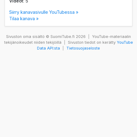
Videot
: 5
Siirry kanavasivulle YouTubessa »
Tilaa kanava »
Sivuston oma sisältö © SuomiTube.fi 2026
|
YouTube-materiaalin
tekijänoikeudet niiden tekijöillä
|
Sivuston tiedot on kerätty
YouTube
Data API:sta
|
Tietosuojaseloste