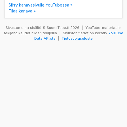
Siirry kanavasivulle YouTubessa »
Tilaa kanava »
Sivuston oma sisältö © SuomiTube.fi 2026
|
YouTube-materiaalin
tekijänoikeudet niiden tekijöillä
|
Sivuston tiedot on kerätty
YouTube
Data API:sta
|
Tietosuojaseloste