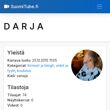
SuomiTube.fi
D A R J A
Yleistä
Kanava luotu
: 25.12.2015 11:05
Kategoriat
:
ihmiset ja blogit
,
vinkit ja
tyylit
,
koulutus
Kieli
: venäjä
Tilastoja
Tilaajat
: 74
Näyttökerrat
: 0
Videot
: 0