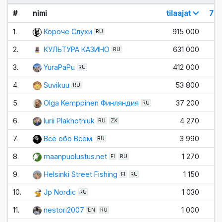
#
nimi
tilaajat
7 p
1.
Короче Слухи
915 000
±
RU
2.
КУЛЬТУРА КАЗИНО
631 000
±
RU
3.
YuraPaPu
412 000
±
RU
4.
Suvikuu
53 800
±
RU
5.
Olga Kemppinen Финляндия
37 200
±
RU
6.
Iurii Plakhotniuk
4 270
±
RU
ZX
7.
Всё обо Всём.
3 990
±
RU
8.
maanpuolustus.net
1 270
±
FI
RU
9.
Helsinki Street Fishing
1 150
±
FI
RU
10.
Jp Nordic
1 030
±
RU
11.
nestori2007
1 000
±
EN
RU