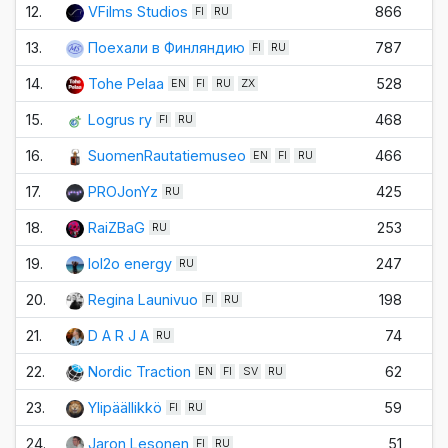
12.
VFilms Studios
866
±
FI
RU
13.
Поехали в Финляндию
787
±
FI
RU
14.
Tohe Pelaa
528
±
EN
FI
RU
ZX
15.
Logrus ry
468
±
FI
RU
16.
SuomenRautatiemuseo
466
+
EN
FI
RU
17.
PROJonYz
425
±
RU
18.
RaiZBaG
253
±
RU
19.
lol2o energy
247
±
RU
20.
Regina Launivuo
198
±
FI
RU
21.
D A R J A
74
±
RU
22.
Nordic Traction
62
±
EN
FI
SV
RU
23.
Ylipäällikkö
59
±
FI
RU
24.
Jaron Lesonen
51
±
FI
RU