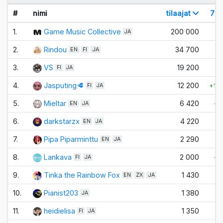
#
nimi
tilaajat
7 p
1.
Game Music Collective
200 000
±
JA
2.
Rindou
34 700
±
EN
FI
JA
3.
VS
19 200
±
FI
JA
4.
Jasputing🥩
12 200
+10
FI
JA
5.
Mieltar
6 420
+1
EN
JA
6.
darkstarzx
4 220
±
EN
JA
7.
Pipa Piparminttu
2 290
±
EN
JA
8.
Lankava
2 000
+1
FI
JA
9.
Tinka the Rainbow Fox
1 430
±
EN
ZX
JA
10.
Pianist203
1 380
±
JA
11.
heidielisa
1 350
±
FI
JA