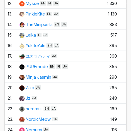
12.
Mysse
1 330
+1
EN
FI
JA
13.
PinkieKite
1 130
±
EN
JA
14.
TheMinipasila
883
+
EN
JA
15.
Laika
517
±
FI
JA
16.
YukitoYuki
395
-
EN
JA
17.
ユカラハティ
360
±
JA
18.
PUREmode
355
±
EN
FI
JA
19.
Minja Jasmin
290
±
JA
20.
Zaic
265
±
JA
21.
Jz
248
±
JA
22.
hemmuli
169
±
EN
JA
23.
NordicMeow
149
±
JA
24.
Nemumi
116
±
JA