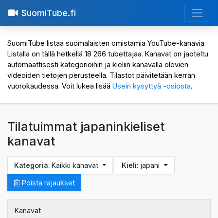
SuomiTube.fi
SuomiTube listaa suomalaisten omistamia YouTube-kanavia.
Listalla on tällä hetkellä 18 266 tubettajaa. Kanavat on jaoteltu
automaattisesti kategorioihin ja kieliin kanavalla olevien
videoiden tietojen perusteella. Tilastot päivitetään kerran
vuorokaudessa. Voit lukea lisää
Usein kysyttyä -osiosta
.
Tilatuimmat japaninkieliset
kanavat
Kategoria
: Kaikki kanavat
Kieli
: japani
Poista rajaukset
Kanavat