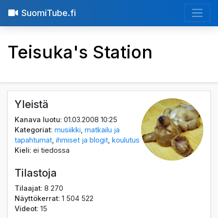
SuomiTube.fi
Teisuka's Station
Yleistä
Kanava luotu
: 01.03.2008 10:25
Kategoriat
:
musiikki
,
matkailu ja
tapahtumat
,
ihmiset ja blogit
,
koulutus
Kieli
: ei tiedossa
Tilastoja
Tilaajat
: 8 270
Näyttökerrat
: 1 504 522
Videot
: 15