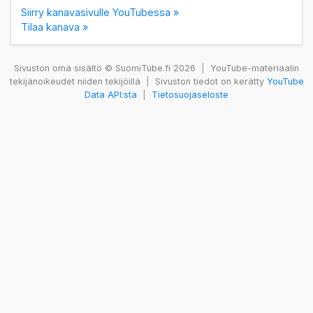
Siirry kanavasivulle YouTubessa »
Tilaa kanava »
Sivuston oma sisältö © SuomiTube.fi 2026
|
YouTube-materiaalin
tekijänoikeudet niiden tekijöillä
|
Sivuston tiedot on kerätty
YouTube
Data API:sta
|
Tietosuojaseloste