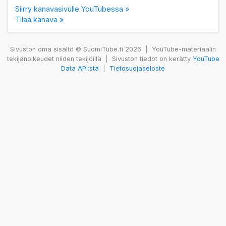
Siirry kanavasivulle YouTubessa »
Tilaa kanava »
Sivuston oma sisältö © SuomiTube.fi 2026
|
YouTube-materiaalin
tekijänoikeudet niiden tekijöillä
|
Sivuston tiedot on kerätty
YouTube
Data API:sta
|
Tietosuojaseloste