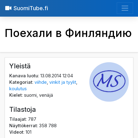
SuomiTube.fi
Поехали в Финляндию
Yleistä
Kanava luotu
: 13.08.2014 12:04
Kategoriat
:
viihde
,
vinkit ja tyylit
,
koulutus
Kielet
: suomi, venäjä
Tilastoja
Tilaajat
: 787
Näyttökerrat
: 358 788
Videot
: 101