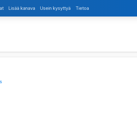
at
Lisää kanava
Usein kysyttyä
Tietoa
us