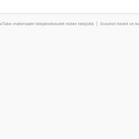
Tube-materiaalin tekijänoikeudet niiden tekijöillä
|
Sivuston tiedot on k