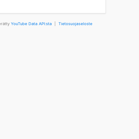
erätty
YouTube Data API:sta
|
Tietosuojaseloste