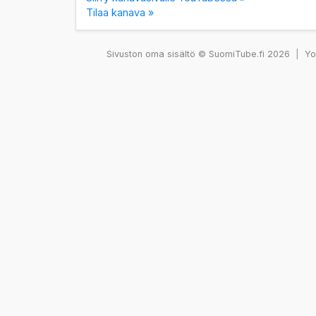
Tilaa kanava »
Sivuston oma sisältö © SuomiTube.fi 2026
|
You