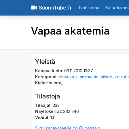
SuomiTube.fi
Tilatuimmat
Katsotuimm
Vapaa akatemia
Yleistä
Kanava luotu
: 03.11.2010 13:37
Kategoriat
:
elokuva ja animaatio
,
viihde
,
koulut
Kielet
: suomi,
Tilastoja
Tilaajat
: 332
Näyttökerrat
: 282 246
Videot
: 131
Siirry kanavasivulle YouTubessa »