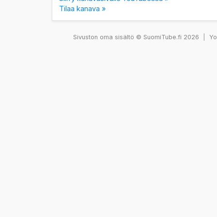
Tilaa kanava »
Sivuston oma sisältö © SuomiTube.fi 2026
|
You