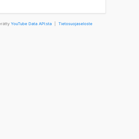
erätty
YouTube Data API:sta
|
Tietosuojaseloste