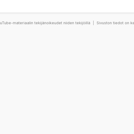
Tube-materiaalin tekijänoikeudet niiden tekijöillä
|
Sivuston tiedot on k