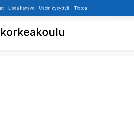
at
Lisää kanava
Usein kysyttyä
Tietoa
ikorkeakoulu