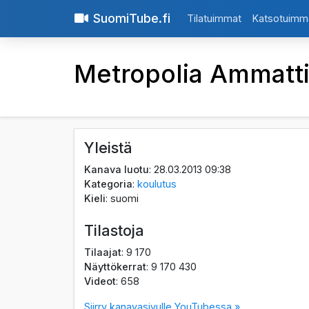
SuomiTube.fi
Tilatuimmat
Katsotuimm
Metropolia Ammatt
Yleistä
Kanava luotu
: 28.03.2013 09:38
Kategoria
:
koulutus
Kieli
: suomi
Tilastoja
Tilaajat
: 9 170
Näyttökerrat
: 9 170 430
Videot
: 658
Siirry kanavasivulle YouTubessa »