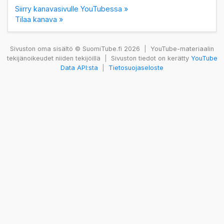
Siirry kanavasivulle YouTubessa »
Tilaa kanava »
Sivuston oma sisältö © SuomiTube.fi 2026
|
YouTube-materiaalin
tekijänoikeudet niiden tekijöillä
|
Sivuston tiedot on kerätty
YouTube
Data API:sta
|
Tietosuojaseloste