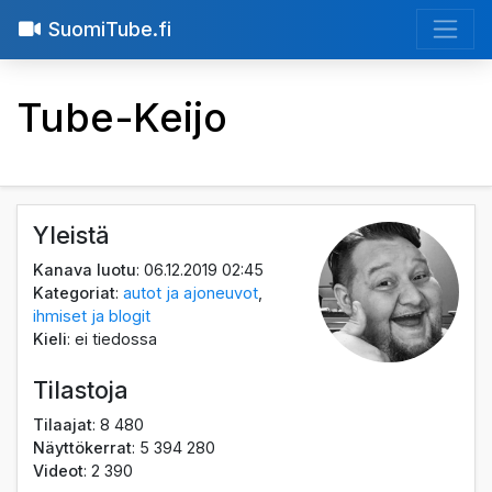
SuomiTube.fi
Tube-Keijo
Yleistä
Kanava luotu
: 06.12.2019 02:45
Kategoriat
:
autot ja ajoneuvot
,
ihmiset ja blogit
Kieli
: ei tiedossa
Tilastoja
Tilaajat
: 8 480
Näyttökerrat
: 5 394 280
Videot
: 2 390