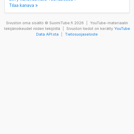
Tilaa kanava »
Sivuston oma sisältö © SuomiTube.fi 2026
|
YouTube-materiaalin
tekijänoikeudet niiden tekijöillä
|
Sivuston tiedot on kerätty
YouTube
Data API:sta
|
Tietosuojaseloste