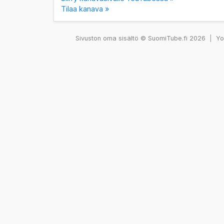
Tilaa kanava »
Sivuston oma sisältö © SuomiTube.fi 2026
|
You