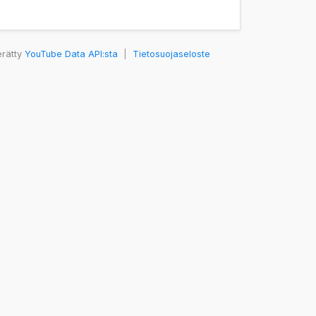
erätty
YouTube Data API:sta
|
Tietosuojaseloste