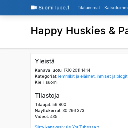
SuomiTube.fi
Tilatuimmat
Katsotuimm
Happy Huskies & Pa
Yleistä
Kanava luotu
: 17.10.2011 14:14
Kategoriat
:
lemmikit ja eläimet
,
ihmiset ja blogit
Kieli
: suomi
Tilastoja
Tilaajat
: 56 800
Näyttökerrat
: 30 266 373
Videot
: 435
Siirry kanavasivulle YouTubessa »