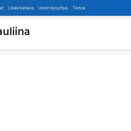
at
Lisää kanava
Usein kysyttyä
Tietoa
uliina