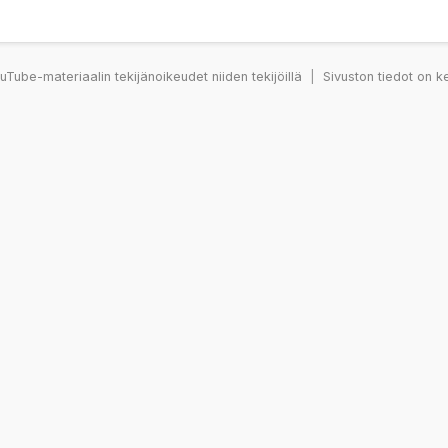
Tube-materiaalin tekijänoikeudet niiden tekijöillä
|
Sivuston tiedot on k