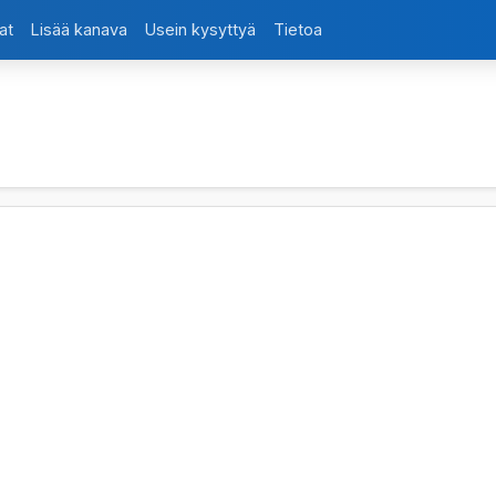
at
Lisää kanava
Usein kysyttyä
Tietoa