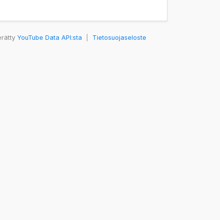
erätty
YouTube Data API:sta
|
Tietosuojaseloste