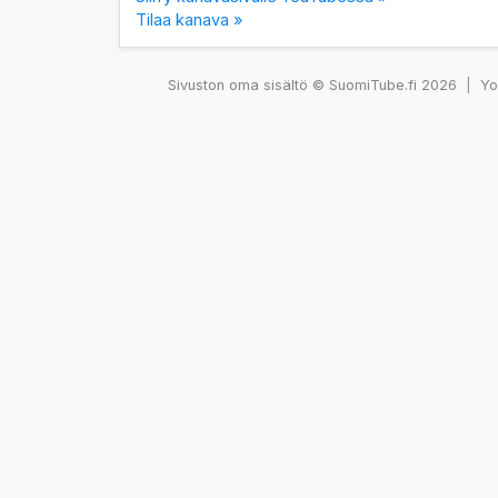
Tilaa kanava »
Sivuston oma sisältö © SuomiTube.fi 2026
|
You