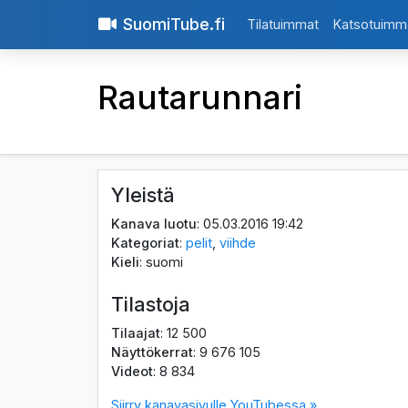
SuomiTube.fi
Tilatuimmat
Katsotuimm
Rautarunnari
Yleistä
Kanava luotu
: 05.03.2016 19:42
Kategoriat
:
pelit
,
viihde
Kieli
: suomi
Tilastoja
Tilaajat
: 12 500
Näyttökerrat
: 9 676 105
Videot
: 8 834
Siirry kanavasivulle YouTubessa »