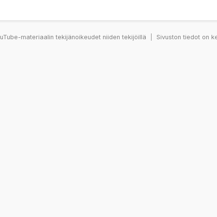
Tube-materiaalin tekijänoikeudet niiden tekijöillä
|
Sivuston tiedot on k