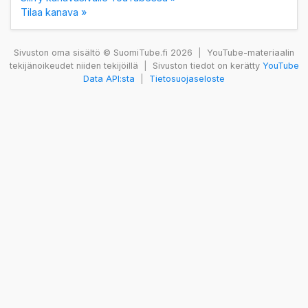
Tilaa kanava »
Sivuston oma sisältö © SuomiTube.fi 2026
|
YouTube-materiaalin
tekijänoikeudet niiden tekijöillä
|
Sivuston tiedot on kerätty
YouTube
Data API:sta
|
Tietosuojaseloste