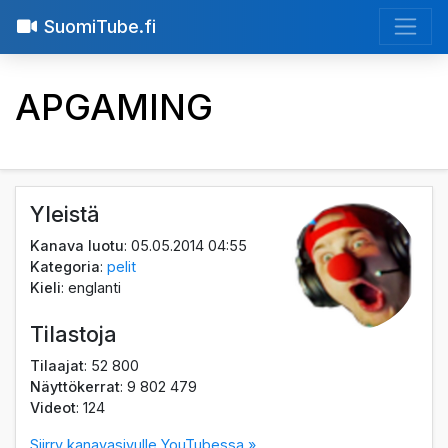
SuomiTube.fi
APGAMING
Yleistä
Kanava luotu
: 05.05.2014 04:55
Kategoria
:
pelit
Kieli
: englanti
Tilastoja
Tilaajat
: 52 800
Näyttökerrat
: 9 802 479
Videot
: 124
Siirry kanavasivulle YouTubessa »