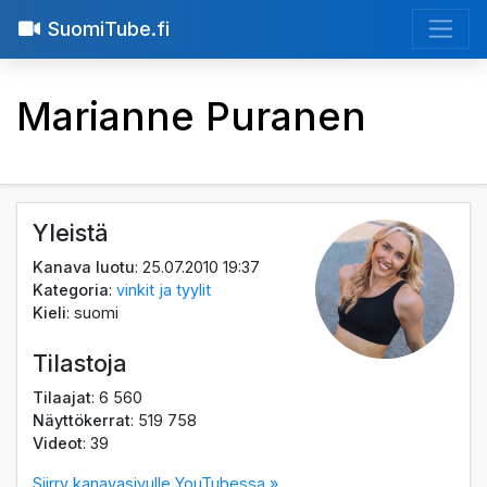
SuomiTube.fi
Marianne Puranen
Yleistä
Kanava luotu
: 25.07.2010 19:37
Kategoria
:
vinkit ja tyylit
Kieli
: suomi
Tilastoja
Tilaajat
: 6 560
Näyttökerrat
: 519 758
Videot
: 39
Siirry kanavasivulle YouTubessa »