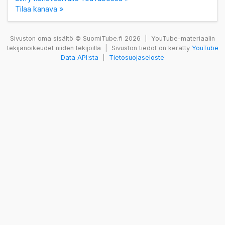
Tilaa kanava »
Sivuston oma sisältö © SuomiTube.fi 2026
|
YouTube-materiaalin
tekijänoikeudet niiden tekijöillä
|
Sivuston tiedot on kerätty
YouTube
Data API:sta
|
Tietosuojaseloste