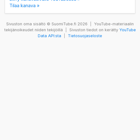
Tilaa kanava »
Sivuston oma sisältö © SuomiTube.fi 2026
|
YouTube-materiaalin
tekijänoikeudet niiden tekijöillä
|
Sivuston tiedot on kerätty
YouTube
Data API:sta
|
Tietosuojaseloste