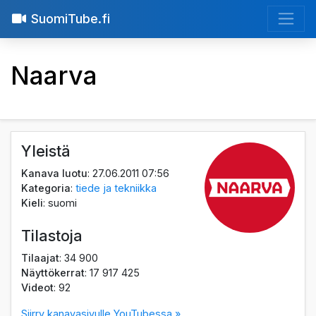
SuomiTube.fi
Naarva
Yleistä
Kanava luotu
: 27.06.2011 07:56
Kategoria
:
tiede ja tekniikka
Kieli
: suomi
Tilastoja
Tilaajat
: 34 900
Näyttökerrat
: 17 917 425
Videot
: 92
Siirry kanavasivulle YouTubessa »