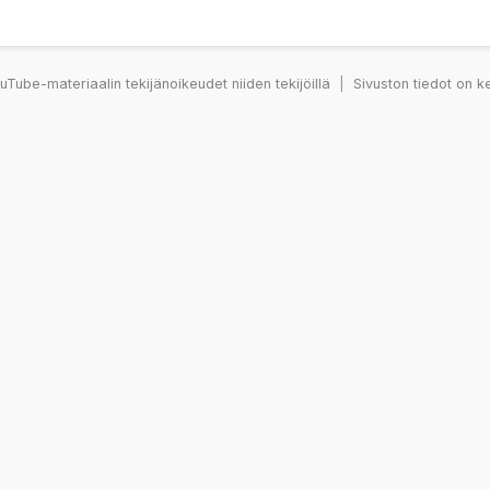
Tube-materiaalin tekijänoikeudet niiden tekijöillä
|
Sivuston tiedot on k