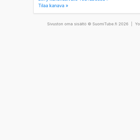
Tilaa kanava »
Sivuston oma sisältö © SuomiTube.fi 2026
|
You