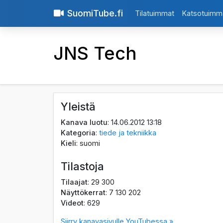
SuomiTube.fi
Tilatuimmat
Katsotuimm
JNS Tech
Yleistä
Kanava luotu
: 14.06.2012 13:18
Kategoria
:
tiede ja tekniikka
Kieli
: suomi
Tilastoja
Tilaajat
: 29 300
Näyttökerrat
: 7 130 202
Videot
: 629
Siirry kanavasivulle YouTubessa »