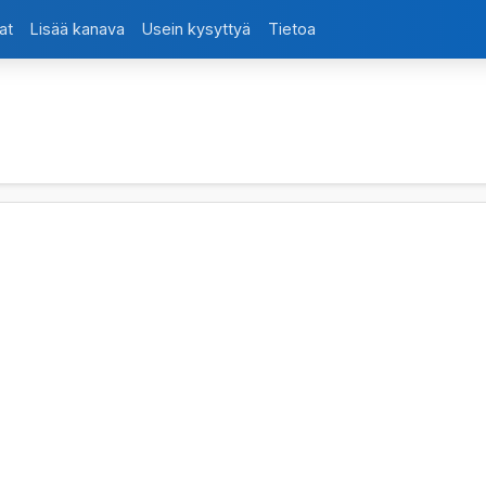
at
Lisää kanava
Usein kysyttyä
Tietoa