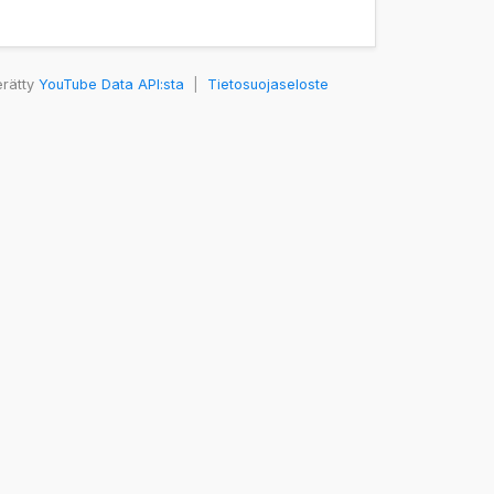
erätty
YouTube Data API:sta
|
Tietosuojaseloste