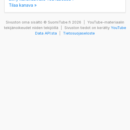
Tilaa kanava »
Sivuston oma sisältö © SuomiTube.fi 2026
|
YouTube-materiaalin
tekijänoikeudet niiden tekijöillä
|
Sivuston tiedot on kerätty
YouTube
Data API:sta
|
Tietosuojaseloste