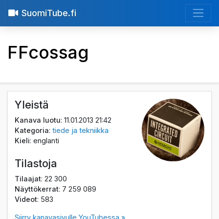
SuomiTube.fi
FFcossag
Yleistä
Kanava luotu
: 11.01.2013 21:42
Kategoria
:
tiede ja tekniikka
Kieli
: englanti
Tilastoja
Tilaajat
: 22 300
Näyttökerrat
: 7 259 089
Videot
: 583
Siirry kanavasivulle YouTubessa »