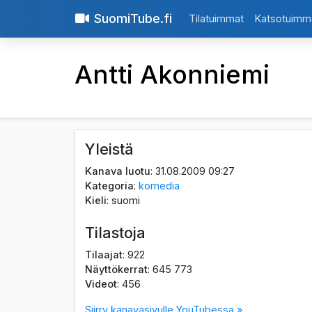
SuomiTube.fi
Tilatuimmat
Katsotuimm
Antti Akonniemi
Yleistä
Kanava luotu
: 31.08.2009 09:27
Kategoria
:
komedia
Kieli
: suomi
Tilastoja
Tilaajat
: 922
Näyttökerrat
: 645 773
Videot
: 456
Siirry kanavasivulle YouTubessa »