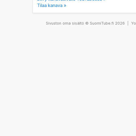
Tilaa kanava »
Sivuston oma sisältö © SuomiTube.fi 2026
|
You