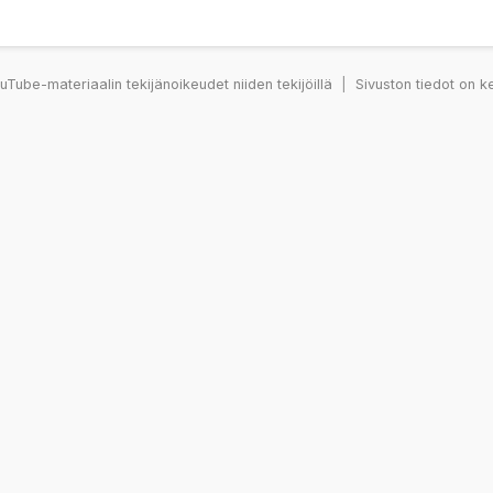
Tube-materiaalin tekijänoikeudet niiden tekijöillä
|
Sivuston tiedot on k