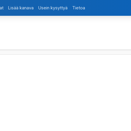
at
Lisää kanava
Usein kysyttyä
Tietoa