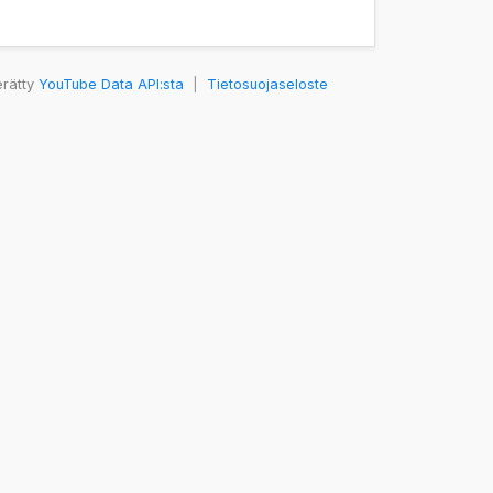
erätty
YouTube Data API:sta
|
Tietosuojaseloste