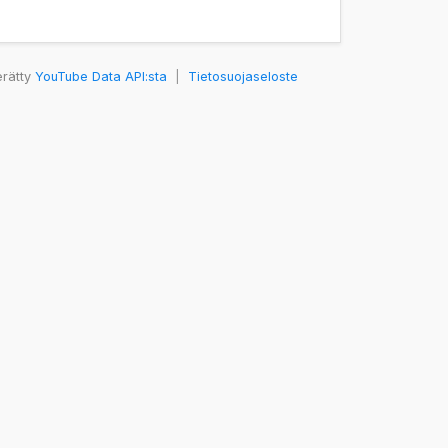
erätty
YouTube Data API:sta
|
Tietosuojaseloste