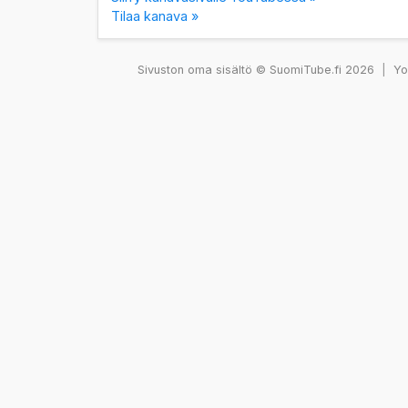
Tilaa kanava »
Sivuston oma sisältö © SuomiTube.fi 2026
|
You