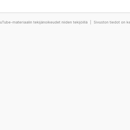
Tube-materiaalin tekijänoikeudet niiden tekijöillä
|
Sivuston tiedot on k