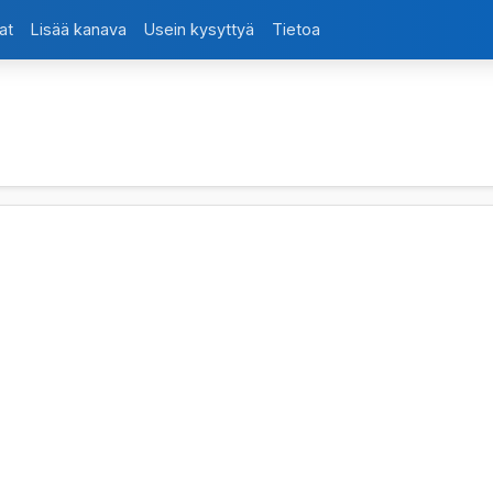
at
Lisää kanava
Usein kysyttyä
Tietoa