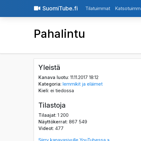
SuomiTube.fi
Tilatuimmat
Katsotuimm
Pahalintu
Yleistä
Kanava luotu
: 11.11.2017 18:12
Kategoria
:
lemmikit ja eläimet
Kieli
: ei tiedossa
Tilastoja
Tilaajat
: 1 200
Näyttökerrat
: 867 549
Videot
: 477
Siirry kanavasivulle YouTubessa »