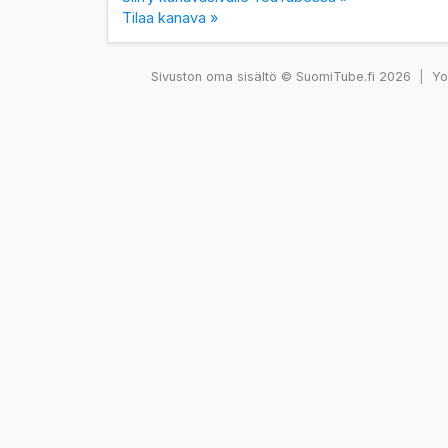
Tilaa kanava »
Sivuston oma sisältö © SuomiTube.fi 2026
|
You