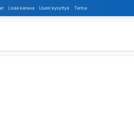
at
Lisää kanava
Usein kysyttyä
Tietoa