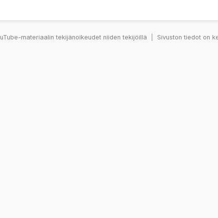
Tube-materiaalin tekijänoikeudet niiden tekijöillä
|
Sivuston tiedot on k