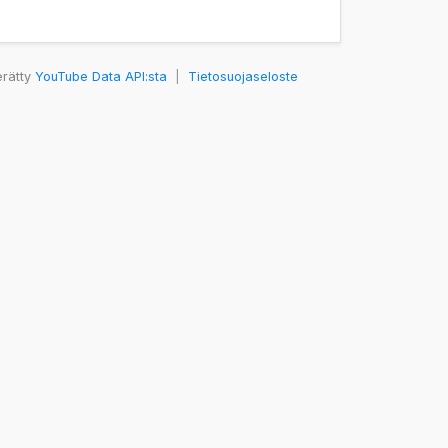
erätty
YouTube Data API:sta
|
Tietosuojaseloste