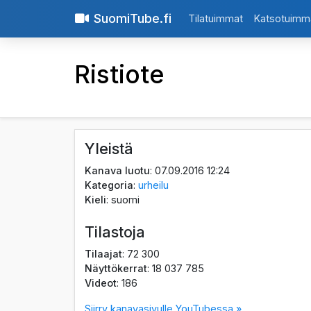
SuomiTube.fi
Tilatuimmat
Katsotuimm
Ristiote
Yleistä
Kanava luotu
: 07.09.2016 12:24
Kategoria
:
urheilu
Kieli
: suomi
Tilastoja
Tilaajat
: 72 300
Näyttökerrat
: 18 037 785
Videot
: 186
Siirry kanavasivulle YouTubessa »