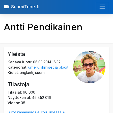
SuomiTube.fi
Antti Pendikainen
Yleistä
Kanava luotu
: 06.03.2014 16:32
Kategoriat
:
urheilu
,
ihmiset ja blogit
Kielet
: englanti, suomi
Tilastoja
Tilaajat
: 90 000
Näyttökerrat
: 45 452 016
Videot
: 38
Siirry kanavasivulle YouTubessa »