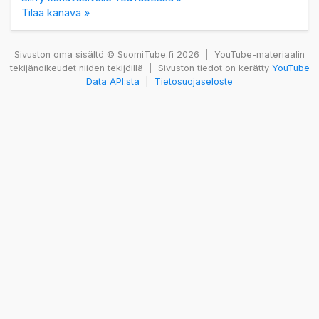
Tilaa kanava »
Sivuston oma sisältö © SuomiTube.fi 2026
|
YouTube-materiaalin
tekijänoikeudet niiden tekijöillä
|
Sivuston tiedot on kerätty
YouTube
Data API:sta
|
Tietosuojaseloste