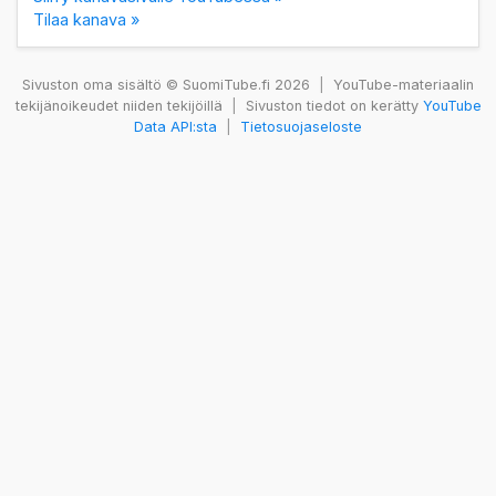
Tilaa kanava »
Sivuston oma sisältö © SuomiTube.fi 2026
|
YouTube-materiaalin
tekijänoikeudet niiden tekijöillä
|
Sivuston tiedot on kerätty
YouTube
Data API:sta
|
Tietosuojaseloste