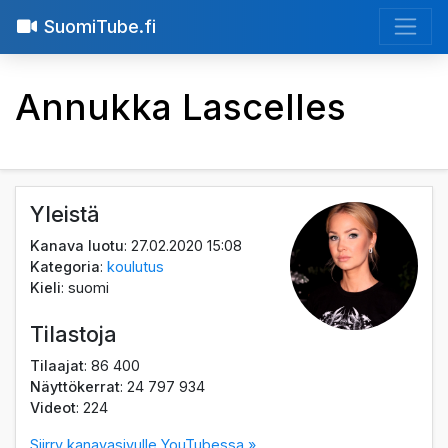
SuomiTube.fi
Annukka Lascelles
Yleistä
Kanava luotu
: 27.02.2020 15:08
Kategoria
:
koulutus
Kieli
: suomi
Tilastoja
Tilaajat
: 86 400
Näyttökerrat
: 24 797 934
Videot
: 224
Siirry kanavasivulle YouTubessa »