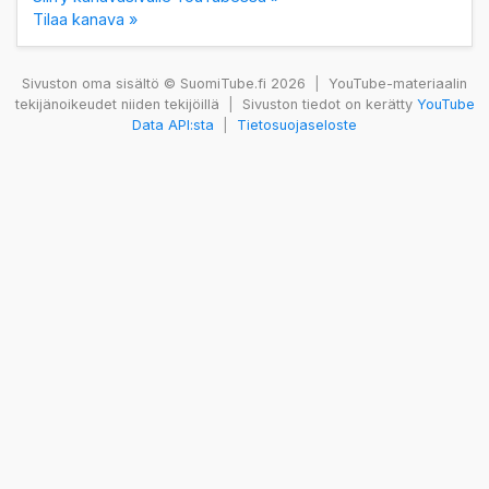
Tilaa kanava »
Sivuston oma sisältö © SuomiTube.fi 2026
|
YouTube-materiaalin
tekijänoikeudet niiden tekijöillä
|
Sivuston tiedot on kerätty
YouTube
Data API:sta
|
Tietosuojaseloste