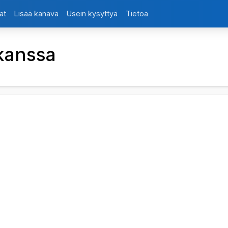
at
Lisää kanava
Usein kysyttyä
Tietoa
kanssa