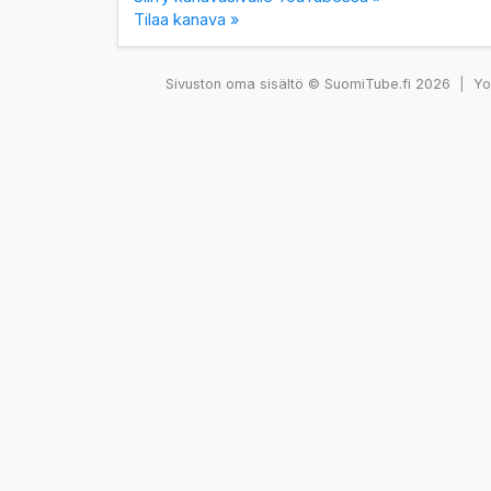
Tilaa kanava »
Sivuston oma sisältö © SuomiTube.fi 2026
|
You