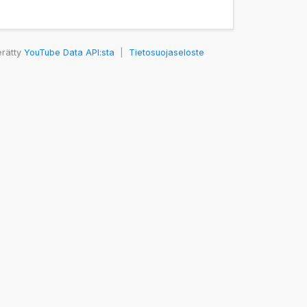
erätty
YouTube Data API:sta
|
Tietosuojaseloste