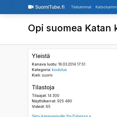
SuomiTube.fi
Tilatuimmat
Katsotuimm
Opi suomea Katan 
Yleistä
Kanava luotu
: 16.03.2014 17:51
Kategoria
:
koulutus
Kieli
: suomi
Tilastoja
Tilaajat
: 14 300
Näyttökerrat
: 925 480
Videot
: 65
Siirry kanavasivulle YouTubessa »