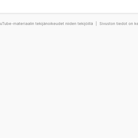
Tube-materiaalin tekijänoikeudet niiden tekijöillä
|
Sivuston tiedot on k