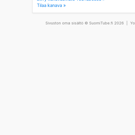
Tilaa kanava »
Sivuston oma sisältö © SuomiTube.fi 2026
|
You