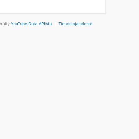
erätty
YouTube Data API:sta
|
Tietosuojaseloste