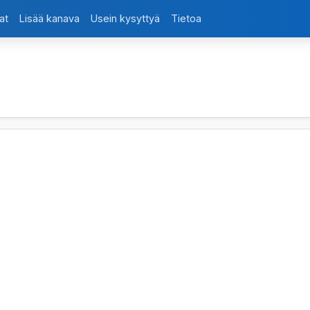
at
Lisää kanava
Usein kysyttyä
Tietoa