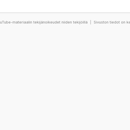
Tube-materiaalin tekijänoikeudet niiden tekijöillä
|
Sivuston tiedot on k