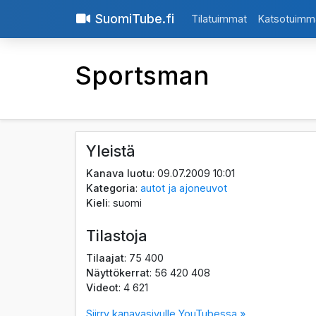
SuomiTube.fi
Tilatuimmat
Katsotuimm
Sportsman
Yleistä
Kanava luotu
: 09.07.2009 10:01
Kategoria
:
autot ja ajoneuvot
Kieli
: suomi
Tilastoja
Tilaajat
: 75 400
Näyttökerrat
: 56 420 408
Videot
: 4 621
Siirry kanavasivulle YouTubessa »