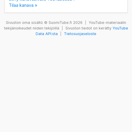
Tilaa kanava »
Sivuston oma sisältö © SuomiTube.fi 2026
|
YouTube-materiaalin
tekijänoikeudet niiden tekijöillä
|
Sivuston tiedot on kerätty
YouTube
Data API:sta
|
Tietosuojaseloste