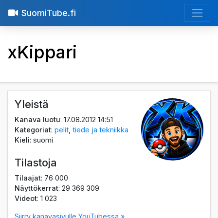
SuomiTube.fi
xKippari
Yleistä
Kanava luotu
: 17.08.2012 14:51
Kategoriat
:
pelit
,
tiede ja tekniikka
Kieli
: suomi
Tilastoja
Tilaajat
: 76 000
Näyttökerrat
: 29 369 309
Videot
: 1 023
Siirry kanavasivulle YouTubessa »