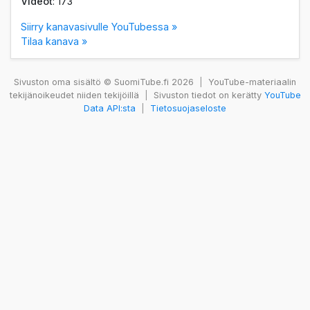
Videot
: 173
Siirry kanavasivulle YouTubessa »
Tilaa kanava »
Sivuston oma sisältö © SuomiTube.fi 2026
|
YouTube-materiaalin
tekijänoikeudet niiden tekijöillä
|
Sivuston tiedot on kerätty
YouTube
Data API:sta
|
Tietosuojaseloste