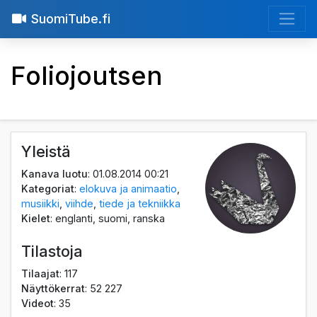
SuomiTube.fi
Foliojoutsen
Yleistä
Kanava luotu
: 01.08.2014 00:21
Kategoriat
:
elokuva ja animaatio
,
musiikki
,
viihde
,
tiede ja tekniikka
Kielet
: englanti, suomi, ranska
Tilastoja
Tilaajat
: 117
Näyttökerrat
: 52 227
Videot
: 35