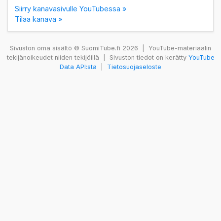
Siirry kanavasivulle YouTubessa »
Tilaa kanava »
Sivuston oma sisältö © SuomiTube.fi 2026
|
YouTube-materiaalin
tekijänoikeudet niiden tekijöillä
|
Sivuston tiedot on kerätty
YouTube
Data API:sta
|
Tietosuojaseloste