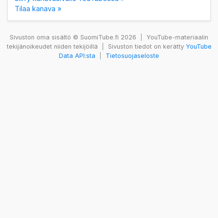
Tilaa kanava »
Sivuston oma sisältö © SuomiTube.fi 2026
|
YouTube-materiaalin
tekijänoikeudet niiden tekijöillä
|
Sivuston tiedot on kerätty
YouTube
Data API:sta
|
Tietosuojaseloste