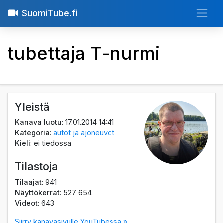
SuomiTube.fi
tubettaja T-nurmi
Yleistä
Kanava luotu
: 17.01.2014 14:41
Kategoria
:
autot ja ajoneuvot
Kieli
: ei tiedossa
Tilastoja
Tilaajat
: 941
Näyttökerrat
: 527 654
Videot
: 643
Siirry kanavasivulle YouTubessa »