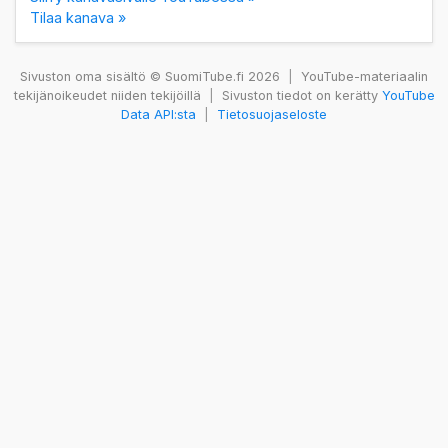
Tilaa kanava »
Sivuston oma sisältö © SuomiTube.fi 2026
|
YouTube-materiaalin
tekijänoikeudet niiden tekijöillä
|
Sivuston tiedot on kerätty
YouTube
Data API:sta
|
Tietosuojaseloste