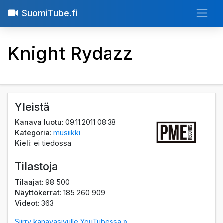
SuomiTube.fi
Knight Rydazz
Yleistä
Kanava luotu
: 09.11.2011 08:38
Kategoria
:
musiikki
Kieli
: ei tiedossa
Tilastoja
Tilaajat
: 98 500
Näyttökerrat
: 185 260 909
Videot
: 363
Siirry kanavasivulle YouTubessa »