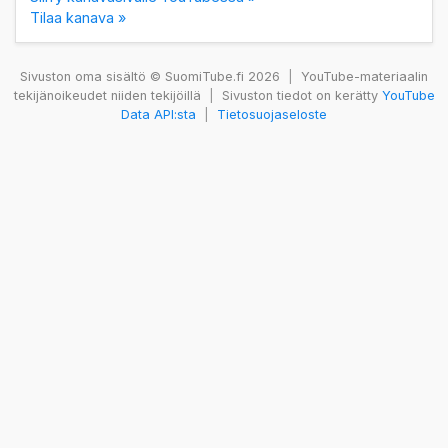
Tilaa kanava »
Sivuston oma sisältö © SuomiTube.fi 2026
|
YouTube-materiaalin
tekijänoikeudet niiden tekijöillä
|
Sivuston tiedot on kerätty
YouTube
Data API:sta
|
Tietosuojaseloste