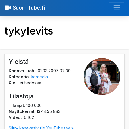
SuomiTube.fi
tykylevits
Yleistä
Kanava luotu
: 01.03.2007 07:39
Kategoria
:
komedia
Kieli
: ei tiedossa
Tilastoja
Tilaajat
: 106 000
Näyttökerrat
: 137 455 883
Videot
: 6 162
Siirry kanavasivulle YouTubessa »