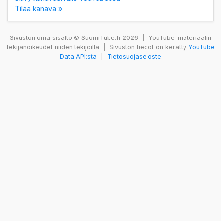
Tilaa kanava »
Sivuston oma sisältö © SuomiTube.fi 2026
|
YouTube-materiaalin
tekijänoikeudet niiden tekijöillä
|
Sivuston tiedot on kerätty
YouTube
Data API:sta
|
Tietosuojaseloste