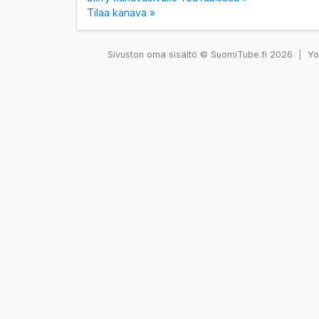
Tilaa kanava »
Sivuston oma sisältö © SuomiTube.fi 2026
|
You