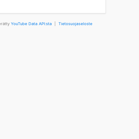
erätty
YouTube Data API:sta
|
Tietosuojaseloste