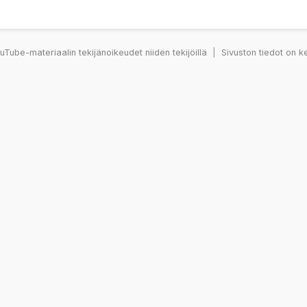
Tube-materiaalin tekijänoikeudet niiden tekijöillä
|
Sivuston tiedot on k