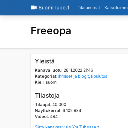
SuomiTube.fi
Tilatuimmat
Katsotuimm
Freeopa
Yleistä
Kanava luotu
: 28.11.2022 21:46
Kategoriat
:
ihmiset ja blogit
,
koulutus
Kieli
: suomi
Tilastoja
Tilaajat
: 40 000
Näyttökerrat
: 6 102 834
Videot
: 484
Siirry kanavasivulle YouTubessa »