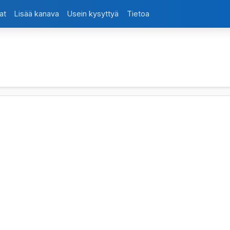
at
Lisää kanava
Usein kysyttyä
Tietoa