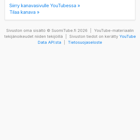
Siirry kanavasivulle YouTubessa »
Tilaa kanava »
Sivuston oma sisältö © SuomiTube.fi 2026
|
YouTube-materiaalin
tekijänoikeudet niiden tekijöillä
|
Sivuston tiedot on kerätty
YouTube
Data API:sta
|
Tietosuojaseloste