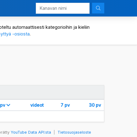
eltu automaattisesti kategorioihin ja kieliin
yttyä -osiosta
.
 pv
videot
7 pv
30 pv
erätty
YouTube Data API:sta
|
Tietosuojaseloste