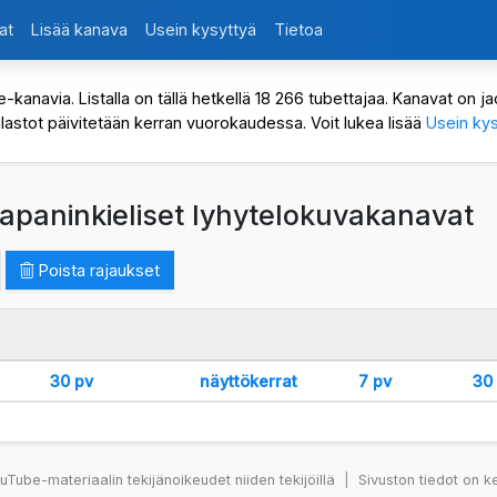
at
Lisää kanava
Usein kysyttyä
Tietoa
avia. Listalla on tällä hetkellä 18 266 tubettajaa. Kanavat on jaot
ilastot päivitetään kerran vuorokaudessa. Voit lukea lisää
Usein kys
japaninkieliset lyhytelokuvakanavat
Poista rajaukset
30 pv
näyttökerrat
7 pv
30
Tube-materiaalin tekijänoikeudet niiden tekijöillä
|
Sivuston tiedot on k