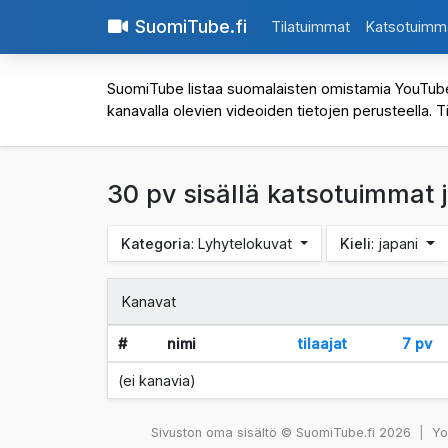
SuomiTube.fi
Tilatuimmat
Katsotuimm
SuomiTube listaa suomalaisten omistamia YouTube-kan
kanavalla olevien videoiden tietojen perusteella. T
30 pv sisällä katsotuimmat 
Kategoria
: Lyhytelokuvat
Kieli
: japani
Kanavat
#
nimi
tilaajat
7 pv
(ei kanavia)
Sivuston oma sisältö © SuomiTube.fi 2026
|
You