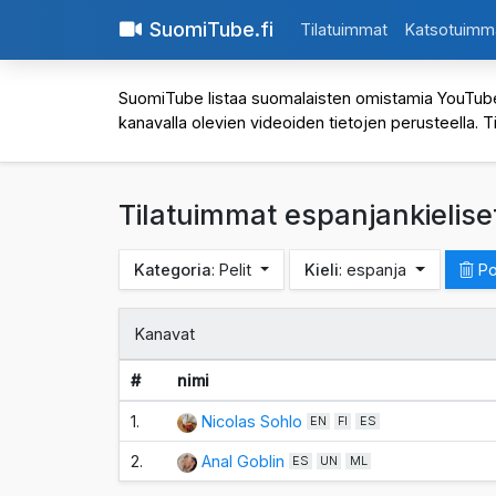
SuomiTube.fi
Tilatuimmat
Katsotuimm
SuomiTube listaa suomalaisten omistamia YouTube-kan
kanavalla olevien videoiden tietojen perusteella. T
Tilatuimmat espanjankielise
Kategoria
: Pelit
Kieli
: espanja
Po
Kanavat
#
nimi
1.
Nicolas Sohlo
EN
FI
ES
2.
Anal Goblin
ES
UN
ML