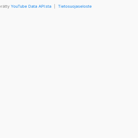
erätty
YouTube Data API:sta
|
Tietosuojaseloste