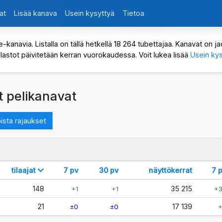
at
Lisää kanava
Usein kysyttyä
Tietoa
avia. Listalla on tällä hetkellä 18 264 tubettajaa. Kanavat on jaot
ilastot päivitetään kerran vuorokaudessa. Voit lukea lisää
Usein kys
t pelikanavat
ista rajaukset
tilaajat
7 pv
30 pv
näyttökerrat
7 
148
35 215
+1
+1
+
21
17 139
±0
±0