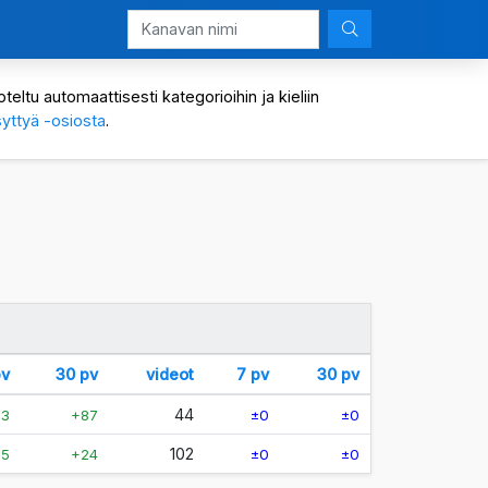
eltu automaattisesti kategorioihin ja kieliin
yttyä -osiosta
.
pv
30 pv
videot
7 pv
30 pv
44
33
+87
±0
±0
102
+5
+24
±0
±0