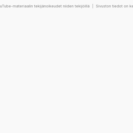
Tube-materiaalin tekijänoikeudet niiden tekijöillä
|
Sivuston tiedot on k