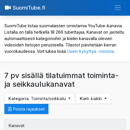
SuomiTube.fi
SuomiTube listaa suomalaisten omistamia YouTube-kanavia.
Listalla on tällä hetkellä 18 266 tubettajaa. Kanavat on jaoteltu
automaattisesti kategorioihin ja kieliin kanavalla olevien
videoiden tietojen perusteella. Tilastot päivitetään kerran
vuorokaudessa. Voit lukea lisää
Usein kysyttyä -osiosta
.
7 pv sisällä tilatuimmat toiminta-
ja seikkaulukanavat
Kategoria
: Toiminta/seikkailu
Kieli
: kaikki
Poista rajaukset
Kanavat