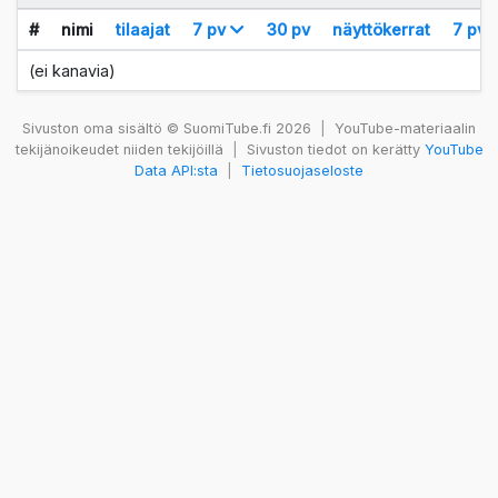
#
nimi
tilaajat
7 pv
30 pv
näyttökerrat
7 pv
(ei kanavia)
Sivuston oma sisältö © SuomiTube.fi 2026
|
YouTube-materiaalin
tekijänoikeudet niiden tekijöillä
|
Sivuston tiedot on kerätty
YouTube
Data API:sta
|
Tietosuojaseloste