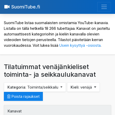
SuomiTube.fi
SuomiTube listaa suomalaisten omistamia YouTube-kanavia.
Listalla on tällä hetkellä 18 266 tubettajaa. Kanavat on jaoteltu
automaattisesti kategorioihin ja kieliin kanavalla olevien
videoiden tietojen perusteella. Tilastot päivitetään kerran
vuorokaudessa. Voit lukea lisää
Usein kysyttyä -osiosta
.
Tilatuimmat venäjänkieliset
toiminta- ja seikkaulukanavat
Kategoria
: Toiminta/seikkailu
Kieli
: venäjä
Poista rajaukset
Kanavat