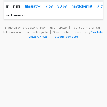
#
nimi
tilaajat
7 pv
30 pv
näyttökerrat
7 pv
(ei kanavia)
Sivuston oma sisältö © SuomiTube.fi 2026
|
YouTube-materiaalin
tekijänoikeudet niiden tekijöillä
|
Sivuston tiedot on kerätty
YouTube
Data API:sta
|
Tietosuojaseloste