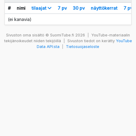
#
nimi
tilaajat
7 pv
30 pv
näyttökerrat
7 pv
(ei kanavia)
Sivuston oma sisältö © SuomiTube.fi 2026
|
YouTube-materiaalin
tekijänoikeudet niiden tekijöillä
|
Sivuston tiedot on kerätty
YouTube
Data API:sta
|
Tietosuojaseloste