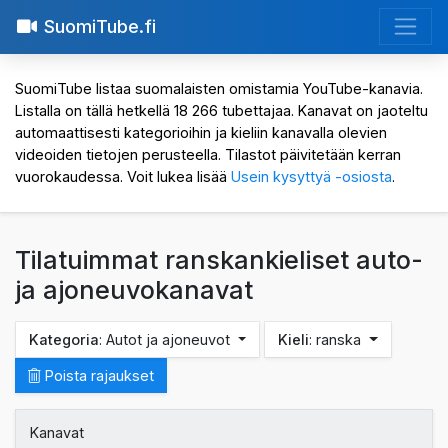
SuomiTube.fi
SuomiTube listaa suomalaisten omistamia YouTube-kanavia.
Listalla on tällä hetkellä 18 266 tubettajaa. Kanavat on jaoteltu
automaattisesti kategorioihin ja kieliin kanavalla olevien
videoiden tietojen perusteella. Tilastot päivitetään kerran
vuorokaudessa. Voit lukea lisää
Usein kysyttyä -osiosta
.
Tilatuimmat ranskankieliset auto-
ja ajoneuvokanavat
Kategoria
: Autot ja ajoneuvot
Kieli
: ranska
Poista rajaukset
Kanavat