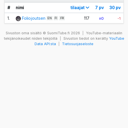
#
nimi
tilaajat
7 pv
30 pv
1.
Foliojoutsen
117
±0
-1
EN
FI
FR
Sivuston oma sisältö © SuomiTube.fi 2026
|
YouTube-materiaalin
tekijänoikeudet niiden tekijöillä
|
Sivuston tiedot on kerätty
YouTube
Data API:sta
|
Tietosuojaseloste