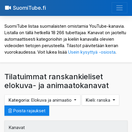
SuomiTube.fi
SuomiTube listaa suomalaisten omistamia YouTube-kanavia.
Listalla on tällä hetkellä 18 266 tubettajaa. Kanavat on jaoteltu
automaattisesti kategorioihin ja kieliin kanavalla olevien
videoiden tietojen perusteella. Tilastot päivitetään kerran
vuorokaudessa. Voit lukea lisää
Usein kysyttyä -osiosta
.
Tilatuimmat ranskankieliset
elokuva- ja animaatokanavat
Kategoria
: Elokuva ja animaatio
Kieli
: ranska
Poista rajaukset
Kanavat