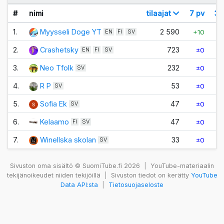
#
nimi
tilaajat
7 pv
30
1.
Myysseli Doge YT
2 590
+10
EN
FI
SV
2.
Crashetsky
723
±0
EN
FI
SV
3.
Neo Tfolk
232
±0
SV
4.
R P
53
±0
SV
5.
Sofia Ek
47
±0
SV
6.
Kelaamo
47
±0
FI
SV
7.
Winellska skolan
33
±0
SV
Sivuston oma sisältö © SuomiTube.fi 2026
|
YouTube-materiaalin
tekijänoikeudet niiden tekijöillä
|
Sivuston tiedot on kerätty
YouTube
Data API:sta
|
Tietosuojaseloste