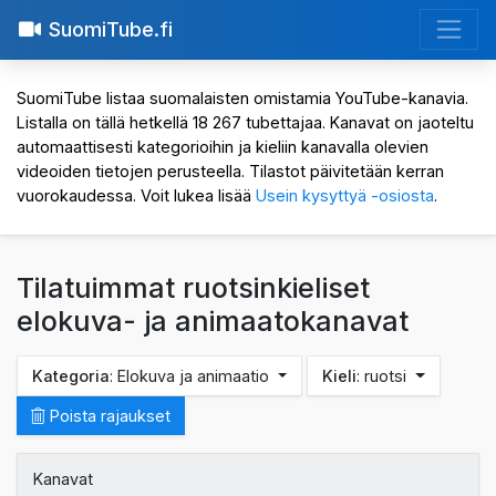
SuomiTube.fi
SuomiTube listaa suomalaisten omistamia YouTube-kanavia.
Listalla on tällä hetkellä 18 267 tubettajaa. Kanavat on jaoteltu
automaattisesti kategorioihin ja kieliin kanavalla olevien
videoiden tietojen perusteella. Tilastot päivitetään kerran
vuorokaudessa. Voit lukea lisää
Usein kysyttyä -osiosta
.
Tilatuimmat ruotsinkieliset
elokuva- ja animaatokanavat
Kategoria
: Elokuva ja animaatio
Kieli
: ruotsi
Poista rajaukset
Kanavat