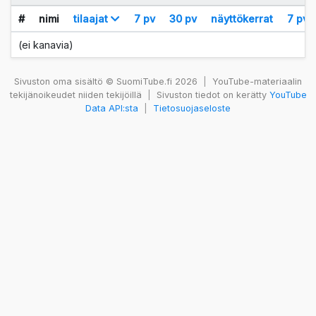
#
nimi
tilaajat
7 pv
30 pv
näyttökerrat
7 pv
(ei kanavia)
Sivuston oma sisältö © SuomiTube.fi 2026
|
YouTube-materiaalin
tekijänoikeudet niiden tekijöillä
|
Sivuston tiedot on kerätty
YouTube
Data API:sta
|
Tietosuojaseloste