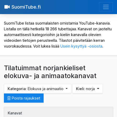
SuomiTube.fi
SuomiTube listaa suomalaisten omistamia YouTube-kanavia.
Listalla on tällä hetkellä 18 266 tubettajaa. Kanavat on jaoteltu
automaattisesti kategorioihin ja kieliin kanavalla olevien
videoiden tietojen perusteella. Tilastot päivitetään kerran
vuorokaudessa. Voit lukea lisää
Usein kysyttyä -osiosta
.
Tilatuimmat norjankieliset
elokuva- ja animaatokanavat
Kategoria
: Elokuva ja animaatio
Kieli
: norja
Poista rajaukset
Kanavat