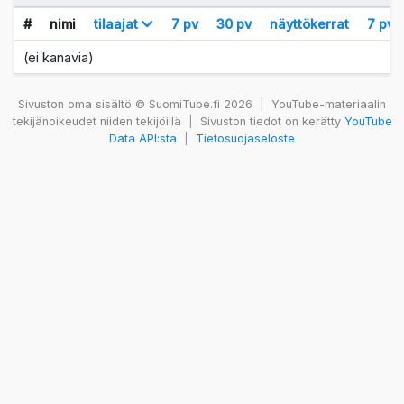
#
nimi
tilaajat
7 pv
30 pv
näyttökerrat
7 pv
(ei kanavia)
Sivuston oma sisältö © SuomiTube.fi 2026
|
YouTube-materiaalin
tekijänoikeudet niiden tekijöillä
|
Sivuston tiedot on kerätty
YouTube
Data API:sta
|
Tietosuojaseloste