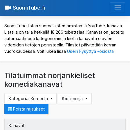
SuomiTube.fi
SuomiTube listaa suomalaisten omistamia YouTube-kanavia.
Listalla on tällä hetkellä 18 266 tubettajaa. Kanavat on jaoteltu
automaattisesti kategorioihin ja kieliin kanavalla olevien
videoiden tietojen perusteella. Tilastot päivitetään kerran
vuorokaudessa. Voit lukea lisää
Usein kysyttyä -osiosta
.
Tilatuimmat norjankieliset
komediakanavat
Kategoria
: Komedia
Kieli
: norja
Poista rajaukset
Kanavat