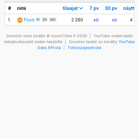
#
nimi
tilaajat
7 pv
30 pv
näyttö
1.
Posti
2 280
4 3
±0
±0
FI
ZX
NO
Sivuston oma sisältö © SuomiTube.fi 2026
|
YouTube-materiaalin
tekijänoikeudet niiden tekijöillä
|
Sivuston tiedot on kerätty
YouTube
Data API:sta
|
Tietosuojaseloste