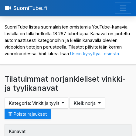
SuomiTube.fi
SuomiTube listaa suomalaisten omistamia YouTube-kanavia.
Listalla on tällä hetkellä 18 267 tubettajaa. Kanavat on jaoteltu
automaattisesti kategorioihin ja kieliin kanavalla olevien
videoiden tietojen perusteella. Tilastot päivitetään kerran
vuorokaudessa. Voit lukea lisää
Usein kysyttyä -osiosta
.
Tilatuimmat norjankieliset vinkki-
ja tyylikanavat
Kategoria
: Vinkit ja tyylit
Kieli
: norja
Poista rajaukset
Kanavat